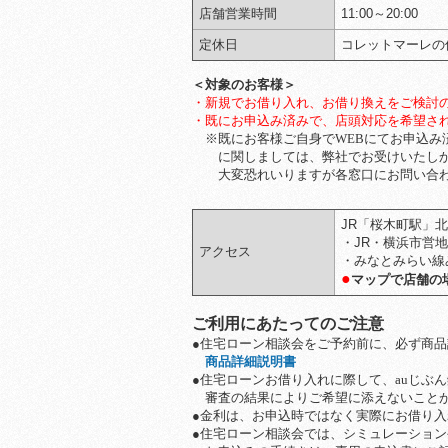
店舗営業時間
11:00～20:00
定休日
コレットマーレの
＜対象のお客様＞
・新規でお借り入れ、お借り換えをご検討
・既にお申込み済みで、店頭対応を希望さ
※既にお客様ご自身でWEBにてお申込み
に関しましては、弊社でお受けいたしか
大変恐れいりますが各窓口にお問い合わ
JR「桜木町駅」
・JR・横浜市営地
アクセス
・みなとみらい線
●
マップで店舗の
ご利用にあたってのご注意
●住宅ローン相談会をご予約前に、必ず商
商品詳細説明書
●住宅ローンお借り入れに際して、auじぶ
審査の結果によりご希望に添えないことが
●金利は、お申込時ではなく実際にお借り
●住宅ローン相談会では、シミュレーショ